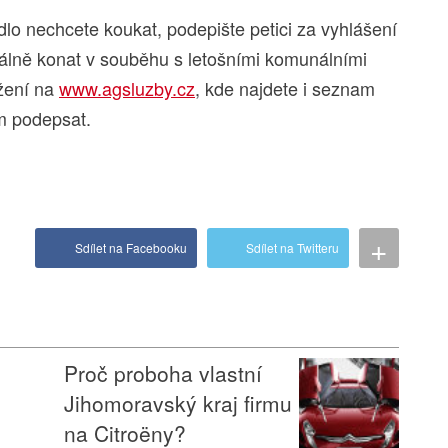
dlo nechcete koukat, podepište petici za vyhlášení
eálně konat v souběhu s letošními komunálními
ažení na
www.agsluzby.cz
, kde najdete i seznam
m podepsat.
+
Sdílet na Facebooku
Sdílet na Twitteru
Proč proboha vlastní
Jihomoravský kraj firmu
na Citroëny?