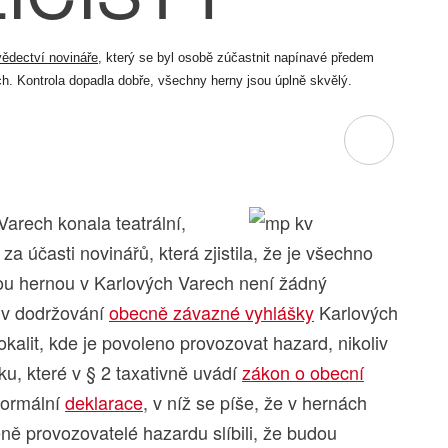
vědectví novináře
, který se byl osobě zúčastnit napínavé předem
h. Kontrola dopadla dobře, všechny herny jsou úplně skvělý.
arech konala teatrální,
a účasti novinářů, která zjistila, že je všechno
nou hernou v Karlových Varech není žádný
liv dodržování
obecně závazné vyhlášky
Karlových
lokalit, kde je povoleno provozovat hazard, nikoliv
dku, které v § 2 taxativně uvádí
zákon o obecní
eformální
deklarace
, v níž se píše, že v hernách
ně provozovatelé hazardu slíbili, že budou