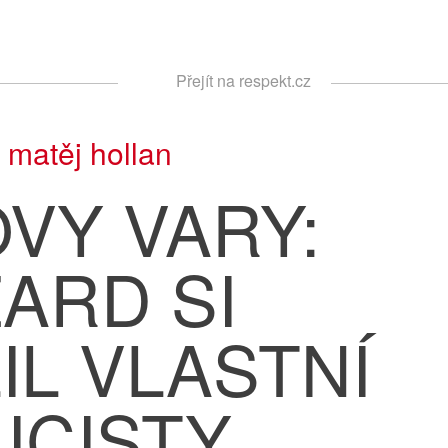
Respekt
Přejít na respekt.cz
Vyhledávání
|
matěj hollan
VY VARY:
ARD SI
IL VLASTNÍ
ICISTY