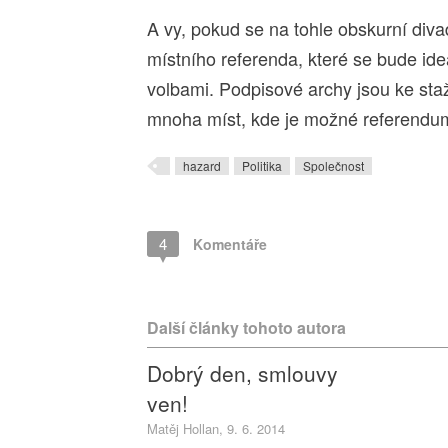
A vy, pokud se na tohle obskurní diva
místního referenda, které se bude id
volbami. Podpisové archy jsou ke st
mnoha míst, kde je možné referendu
hazard
Politika
Společnost
4
Komentáře
Další články tohoto autora
Dobrý den, smlouvy
ven!
Matěj Hollan, 9. 6. 2014