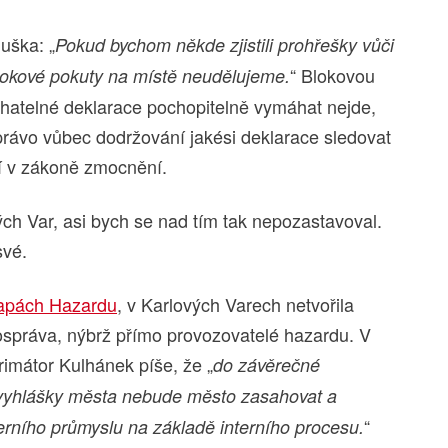
uška: „
Pokud bychom někde zjistili prohřešky vůči
“ Blokovou
Blokové pokuty na místě neudělujeme.
atelné deklarace pochopitelně vymáhat nejde,
rávo vůbec dodržování jakési deklarace sledovat
bí v zákoně zmocnění.
ch Var, asi bych se nad tím tak nepozastavoval.
své.
pách Hazardu
, v Karlových Varech netvořila
ospráva, nýbrž přímo provozovatelé hazardu. V
rimátor Kulhánek píše, že „
do závěrečné
 vyhlášky města nebude město zasahovat a
“
rního průmyslu na základě interního procesu.