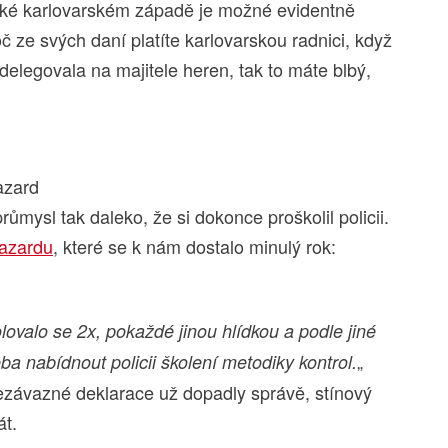
ivoké karlovarském západě je možné evidentně
č ze svých daní platíte karlovarskou radnici, když
elegovala na majitele heren, tak to máte blbý,
ůmysl tak daleko, že si dokonce proškolil policii.
hazardu
, které se k nám dostalo minulý rok:
lovalo se 2x, pokaždé jinou hlídkou a podle jiné
„
ba nabídnout policii školení metodiky kontrol.
nezávazné deklarace už dopadly správě, stínový
át.