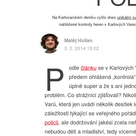
Na Karlovarském deníku vyšlo dnes
unikátní s
nahlášené kontroly heren v Karlových Varec
Matěj Hollan
3. 2. 2014 15:02
P
odle
článku
se v Karlových V
předem ohlášená „kontrola“ z
úplně super a že s ani jed
problém. Co strážníci zjišťovali? Niko
Varů, která jen uvádí několik desítek 
záležitosti týkající se veřejného pořá
policii
, ale dodržování jakési zcela n
nebudou děti a mladiství, tedy vícemé