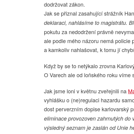
dodržovat zákon.
Jak se přiznal zasahující strážník Han
deklaraci, nahlásíme to magistrátu. 
pokutu za nedodržení právně nevymah
ale podle mého názoru nemá policie p
a kamkoliv nahlašovat, k tomu jí chy
Když by se to netýkalo zrovna Karlový
O Varech ale od loňského roku víme 
Jak jsme loni v květnu zveřejnili na
Ma
vyhlášku o (ne)regulaci hazardu sam
dost perverzním dopise karlovarský p
eliminace provozoven zahrnutých do
výsledný seznam je zaslán od Unie he