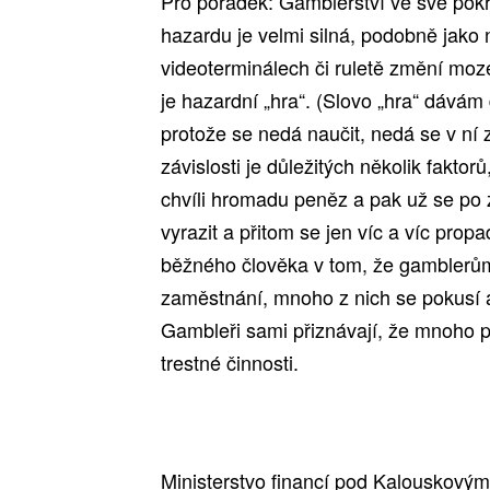
Pro pořádek: Gamblerství ve své pokro
hazardu je velmi silná, podobně jako 
videoterminálech či ruletě změní moz
je hazardní „hra“. (Slovo „hra“ dávám
protože se nedá naučit, nedá se v ní 
závislosti je důležitých několik faktor
chvíli hromadu peněz a pak už se po 
vyrazit a přitom se jen víc a víc prop
běžného člověka v tom, že gamblerům 
zaměstnání, mnoho z nich se pokusí a
Gambleři sami přiznávají, že mnoho p
trestné činnosti.
Ministerstvo financí pod Kalouskový