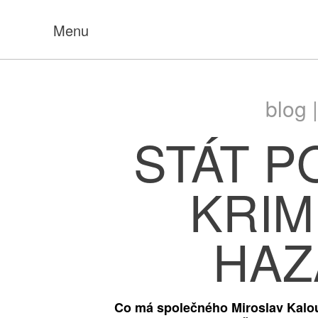
Menu
blog 
STÁT 
KRIM
HAZ
Co má společného Miroslav Kalou