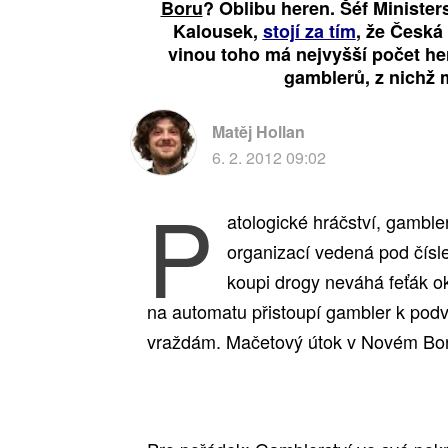
Boru
? Oblibu heren. Šéf Minister
Kalousek,
stojí za tím
, že Česká
vinou toho má nejv
yšší počet her
gamblerů, z nichž 
Matěj Hollan
6. 2. 2012 09:02
P
atologické hráčství, gambler
organizací vedená pod čísle
koupi drogy neváhá feťák ok
na automatu přistoupí
gambler k podvo
vraždám. Mačetový útok v Novém Bor