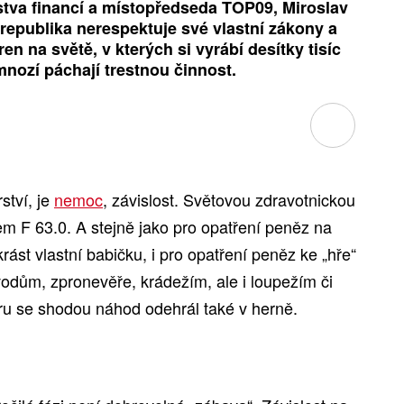
stva financí a místopředseda TOP09, Miroslav
 republika nerespektuje své vlastní zákony a
en na světě, v kterých si vyrábí desítky tisíc
mnozí páchají trestnou činnost.
ství, je
nemoc
, závislost. Světovou zdravotnickou
m F 63.0. A stejně jako pro opatření peněz na
rást vlastní babičku, i pro opatření peněz ke „hře“
dům, zpronevěře, krádežím, ale i loupežím či
u se shodou náhod odehrál také v herně.