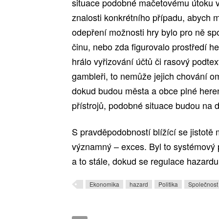
situace podobné mačetovému útoku 
znalosti konkrétního případu, abych
mo
odepření možnosti hry bylo pro ně s
činu, nebo zda figurovalo prostředí he
hrálo vyřizování účtů či rasový podtex
gambleři, to nemůže jejich chování om
dokud budou města a obce plné heren
přístrojů, podobné situace budou na
S pravděpodobností blížící se jistot
významný – exces. Byl to systémový 
a to stále, dokud se regulace hazard
Ekonomika
hazard
Politika
Společnost