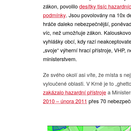
zákon, povolilo
desítky tisíc hazardníc
podmínky
. Jsou povolovány na 10x d
hráče daleko nebezpečnější, poněvadž
víc, než umožňuje zákon. Kalouskovo
vyhlášky obcí, kdy razí neakceptovate
„svoje“ výherní hrací přístroje, VHP, n
ministerstvem.
Ze svého okolí asi víte, že místa s n
vyloučené oblasti. V Krně je to „ghe
zakázalo hazardní přístroje
a Minister
2010 – února 2011
přes 70 nebezpečný