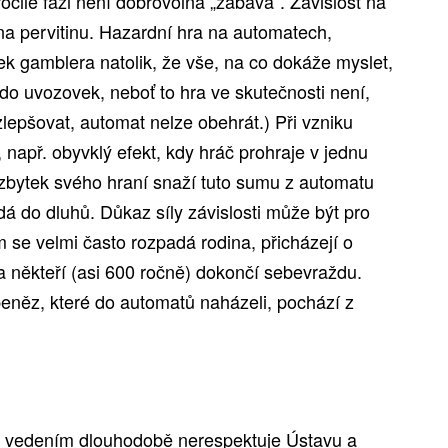
čilé fázi není dobrovolná „zábava“. Závislost na
na pervitinu. Hazardní hra na automatech,
ek gamblera natolik, že vše, na co dokáže myslet,
 do uvozovek, neboť to hra ve skutečnosti není,
zlepšovat, automat nelze obehrát.) Při vzniku
ů, např. obyvklý efekt, kdy hráč prohraje v jednu
zbytek svého hraní snaží tuto sumu z automatu
adá do dluhů. Důkaz síly závislosti může být pro
se velmi často rozpadá rodina, přicházejí o
 někteří (asi 600 ročně) dokončí sebevraždu.
eněz, které do automatů naházeli, pochází z
m vedením dlouhodobě nerespektuje Ústavu a