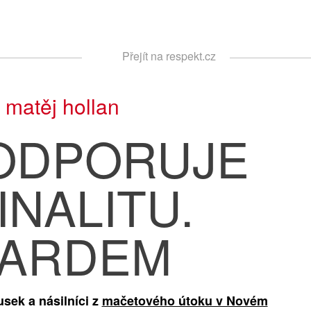
Respekt
Přejít na respekt.cz
Vyhledávání
|
matěj hollan
PODPORUJE
INALITU.
ARDEM
sek a násilníci z
mačetového útoku v Novém