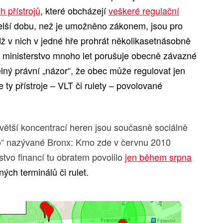
h přístrojů
, které obcházejí
veškeré regulační
elší dobu, než je umožněno zákonem, jsou pro
 v nich v jedné hře prohrát několikasetnásobně
 ministerstvo mnoho let porušuje obecně závazné
lný právní „názor“, že obec může regulovat jen
e ty přístroje – VLT či rulety – povolované
ejvětší koncentrací heren jsou současně sociálně
tto“ nazývané Bronx: Krno zde v červnu 2010
stvo financí tu obratem povolilo
jen během srpna
ch terminálů či rulet.