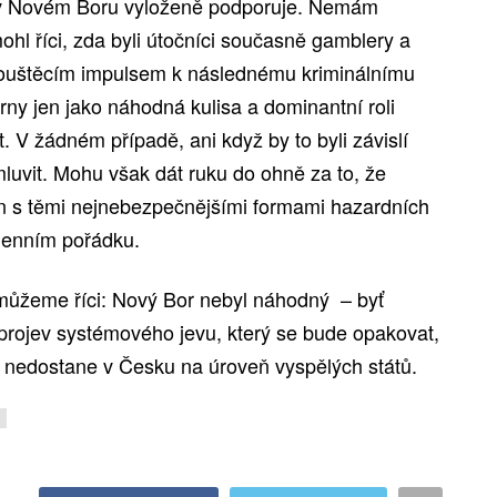
v Novém Boru vyloženě podporuje. Nemám
hl říci, zda byli útočníci současně gamblery a
pouštěcím impulsem k následnému kriminálnímu
rny jen jako náhodná kulisa a dominantní roli
t. V žádném případě, ani když by to byli závislí
luvit. Mohu však dát ruku do ohně za to, že
 s těmi nejnebezpečnějšími formami hazardních
 denním pořádku.
ě můžeme říci: Nový Bor nebyl náhodný – byť
projev systémového jevu, který se bude opakovat,
u nedostane v Česku na úroveň vyspělých států.