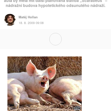
auta by měla mít další plánovaná stavba „Scarabeus“ –
nádražní budova hypotetického odsunutého nádraží.
Matěj Hollan
18. 8. 2009 09:08