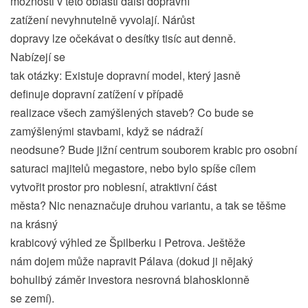
možnosti v této oblasti další dopravní
zatížení nevyhnutelně vyvolají. Nárůst
dopravy lze očekávat o desítky tisíc aut denně.
Nabízejí se
tak otázky: Existuje dopravní model, který jasně
definuje dopravní zatížení v případě
realizace všech zamýšlených staveb? Co bude se
zamýšlenými stavbami, když se nádraží
neodsune? Bude jižní centrum souborem krabic pro osobní
saturaci majitelů megastore, nebo bylo spíše cílem
vytvořit prostor pro noblesní, atraktivní část
města? Nic nenaznačuje druhou variantu, a tak se těšme
na krásný
krabicový výhled ze Špilberku i Petrova. Ještěže
nám dojem může napravit Pálava (dokud ji nějaký
bohulibý záměr investora nesrovná blahosklonně
se zemí).