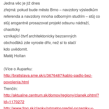
Jedna věc je již dnes
zřejmá: pokud bude město Brno – navzdory výsledkům
referenda a navzdory mnoha odborným studiím – stůj co
stůj arogantně prosazovat projekt odsunu nádraží,
chaoticky
vznikající čtvrť architektonicky bezcenných
obchoďáků zde vyroste dřív, než si to stačí
kdo uvědomit.
Matěj Hollan
(Více o Auparku:
http://bratislava.sme.sk/c
/3676487/kablo-padlo-bez-
p
ovolenia.html
Trenčín:
http://aktualne.centrum.sk
/domov/regiony/clanek.phtm
l?
id=1170272
http://www.fmg.sk/clanky/p
rimator-predal-pozemky-v-