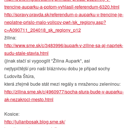
t
rencine-auparku-a-potom-vy
hlasil-referendum-6320.htm
l
http://spravy.pravda.sk/re
ferendum-o-auparku-v-trenc
ine-je-
neplatne-prislo-mal
o-volicov-pwt-/sk_regiony.
asp?
c=A090711_204018_sk_re
giony_p12
žilina:
http://www.sme.sk/c/348399
6/aupark-v-ziline-sa-aj-na
priek-
sudu-stale-stavia.ht
ml
(jinak stačí si vygooglit "Žilina Aupark", asi
nejtypičtější pro naši bláznivou dobu je případ sochy
Ľudovíta Štúra,
která zřejmě bude stát mezi regály s mraženou zeleninou:
http://zilina.sme.sk/c/496
0977/socha-stura-bude-v-au
parku-
ak-nezakroci-mesto.h
tml
Kosice:
http://julianbosak.blog.sm
e.sk/