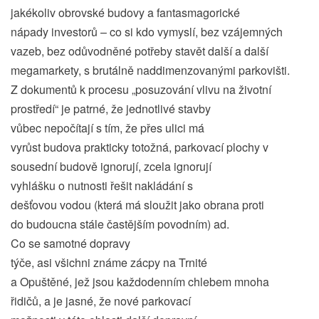
jakékoliv obrovské budovy a fantasmagorické
nápady investorů – co si kdo vymyslí, bez vzájemných
vazeb, bez odůvodněné potřeby stavět další a další
megamarkety, s brutálně naddimenzovanými parkovišti.
Z dokumentů k procesu „posuzování vlivu na životní
prostředí“ je patrné, že jednotlivé stavby
vůbec nepočítají s tím, že přes ulici má
vyrůst budova prakticky totožná, parkovací plochy v
sousední budově ignorují, zcela ignorují
vyhlášku o nutnosti řešit nakládání s
dešťovou vodou (která má sloužit jako obrana proti
do budoucna stále častějším povodním) ad.
Co se samotné dopravy
týče, asi všichni známe zácpy na Trnité
a Opuštěné, jež jsou každodenním chlebem mnoha
řidičů, a je jasné, že nové parkovací