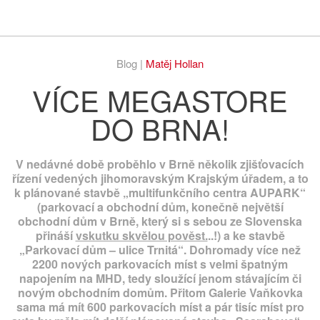
Respekt
Vy
Blog |
Matěj Hollan
VÍCE MEGASTORE
DO BRNA!
V nedávné době proběhlo v Brně několik zjišťovacích
řízení vedených jihomoravským Krajským úřadem, a to
k plánované stavbě „multifunkčního centra AUPARK“
(parkovací a obchodní dům, konečně největší
obchodní dům v Brně, který si s sebou ze Slovenska
přináší
vskutku skvělou pověst.
..!) a ke stavbě
„Parkovací dům – ulice Trnitá“. Dohromady více než
2200 nových parkovacích míst s velmi špatným
napojením na MHD, tedy sloužící jenom stávajícím či
novým obchodním domům. Přitom Galerie Vaňkovka
sama má mít 600 parkovacích míst a pár tisíc míst pro