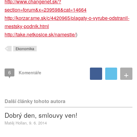
http://www.changenet.sk/?
s
ection=forum&x=239598&cat=
14664
http://korzar.sme.sk/c/442
0965/plagaty-o-vyrube-odst
ranil-
mestsky-podnik.html
http://take.netkosice.sk/n
amestie/
)
Ekonomika
+
6
Komentáře
Další články tohoto autora
Dobrý den, smlouvy ven!
Matěj Hollan, 9. 6. 2014